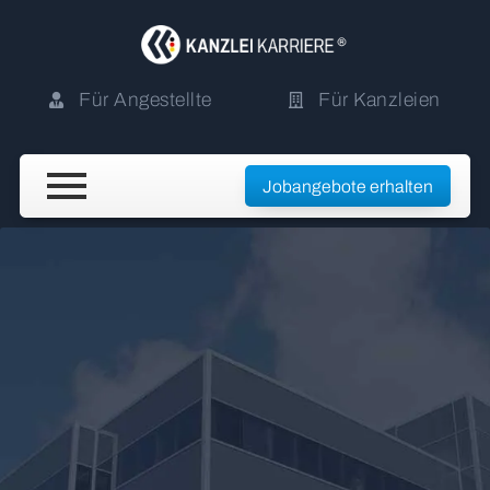
Für Angestellte
Für Kanzleien
Jobangebote erhalten