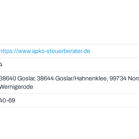
https://www.apks-steuerberater.de
4
38640 Goslar, 38644 Goslar/Hahnenklee, 99734 No
Wernigerode
40-69