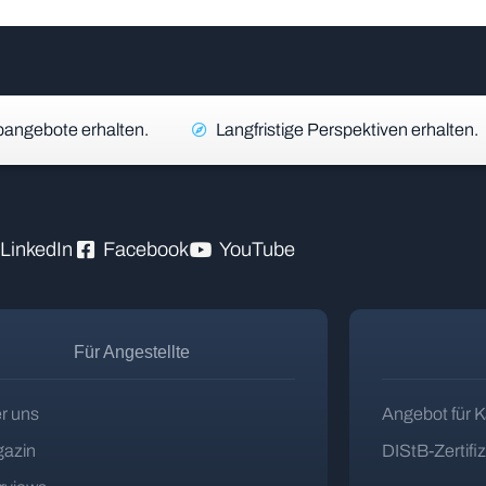
angebote erhalten.
Langfristige Perspektiven erhalten.
LinkedIn
Facebook
YouTube
Für Angestellte
r uns
Angebot für K
azin
DIStB-Zertifi