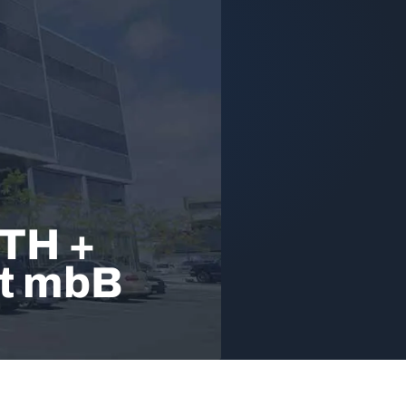
TH +
ft mbB