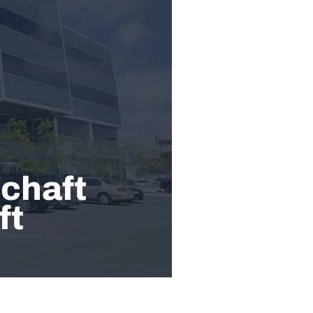
chaft
ft