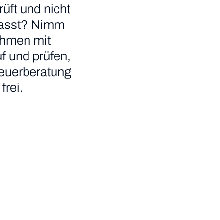
üft und nicht
r passt? Nimm
ehmen mit
f und prüfen,
teuerberatung
frei.