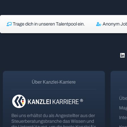
Trage dich in unseren Talentpool ein.
Anonym Job
Über Kanzlei-Karriere
Übe
Mag
Bei uns erhältst du als Angestellter aus der
Int
Steuerberatungsbranche das Wissen und
die Unterstützung, um die beste Kanzlei für