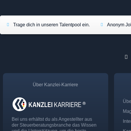
Trage dich in unseren Talentpool ein.
Anonym Job
Über Kanzlei-Karriere
Übe
Mag
Bei uns erhältst du als Angestellter aus
Int
der Steuerberatungsbranche das Wissen
und die Unterstützung, um die beste