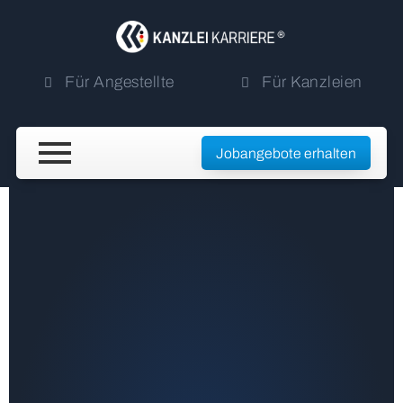
Für Angestellte
Für Kanzleien
Jobangebote erhalten