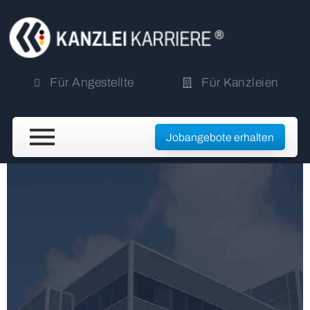
Für Angestellte
Für Kanzleien
Jobangebote erhalten