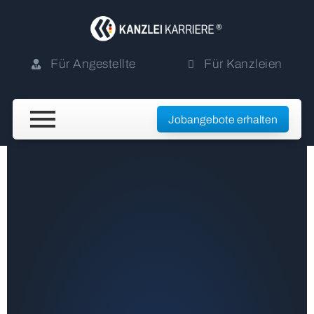
Für Angestellte
Für Kanzleien
Jobangebote erhalten