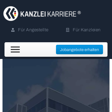
Für Angestellte
Für Kanzleien
Jobangebote erhalten