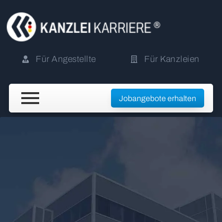
Für Angestellte
Für Kanzleien
Jobangebote erhalten