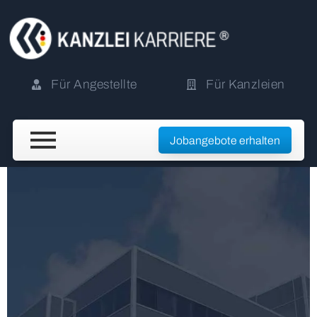
Für Angestellte
Für Kanzleien
Jobangebote erhalten