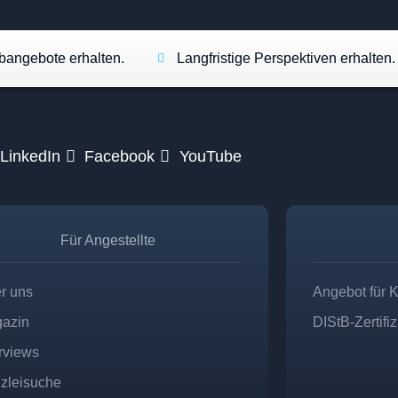
angebote erhalten.
Langfristige Perspektiven erhalten.
LinkedIn
Facebook
YouTube
Für Angestellte
r uns
Angebot für 
azin
DIStB-Zertifi
erviews
zleisuche