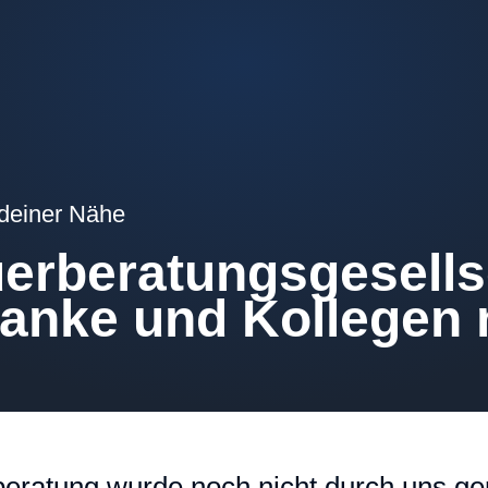
 deiner Nähe
erberatungsgesells
anke und Kollegen
eratung wurde noch nicht durch uns gep