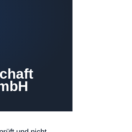
chaft
 mbH
rüft und nicht