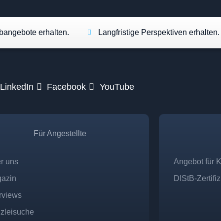
angebote erhalten.
Langfristige Perspektiven erhalten.
LinkedIn
Facebook
YouTube
Für Angestellte
r uns
Angebot für 
azin
DIStB-Zertifi
erviews
zleisuche