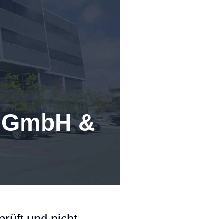
n GmbH &
rüft und nicht