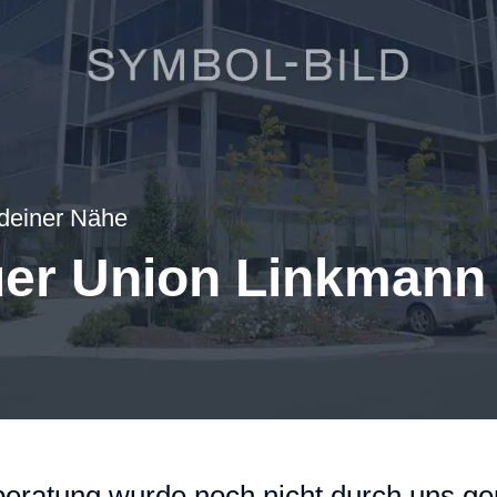
 deiner Nähe
uer Union Linkman
eratung wurde noch nicht durch uns gep