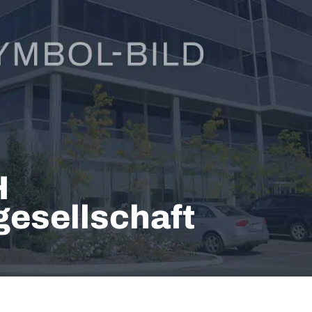
H
esellschaft