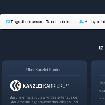
Trage dich in unseren Talentpool ein.
Anonym Job
Über Kanzlei-Karriere
Übe
Mag
Bei uns erhältst du als Angestellter aus der
Int
Steuerberatungsbranche das Wissen und