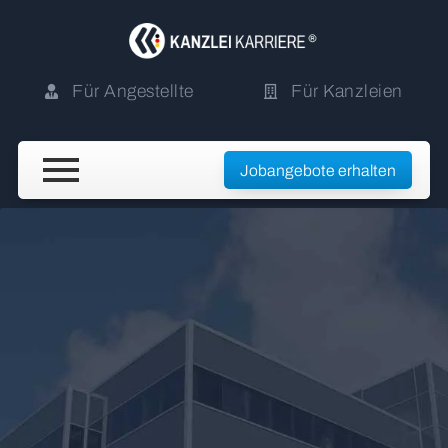
Für Angestellte
Für Kanzleien
Jobangebote erhalten