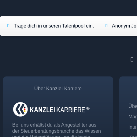
Trage dich in unseren Talentpool ein.
Anonym Job
Über Kanzlei-Karriere
Übe
Mag
Bei uns erhältst du als Angestellter aus
Int
der Steuerberatungsbranche das Wissen
und die Unterstützung, um die beste