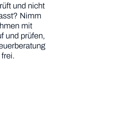
üft und nicht
r passt? Nimm
ehmen mit
f und prüfen,
teuerberatung
frei.