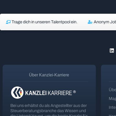
Trage dich in unseren Talentpool ein.
Anonym Job
Über Kanzlei-Karriere
Übe
Mag
Bei uns erhältst du als Angestellter aus der
Int
Steuerberatungsbranche das Wissen und
die Unterstützung, um die beste Kanzlei für