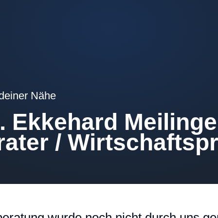
 deiner Nähe
. Ekkehard Meilinge
ater / Wirtschaftsp
eratung wurde noch nicht durch uns gep