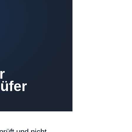
r
rüfer
rüft und nicht