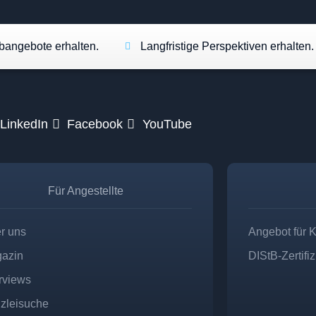
angebote erhalten.
Langfristige Perspektiven erhalten.
LinkedIn
Facebook
YouTube
Für Angestellte
r uns
Angebot für 
azin
DIStB-Zertifi
erviews
zleisuche