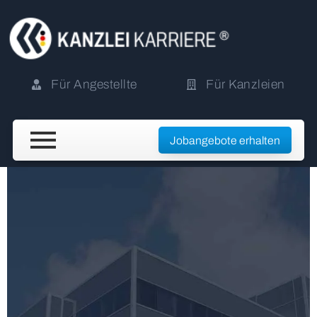
Für Angestellte
Für Kanzleien
Jobangebote erhalten