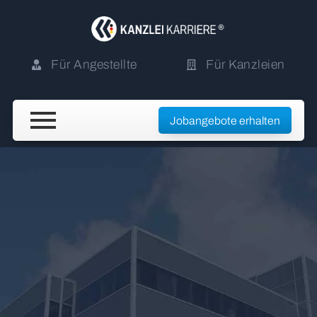
Für Angestellte
Für Kanzleien
Jobangebote erhalten