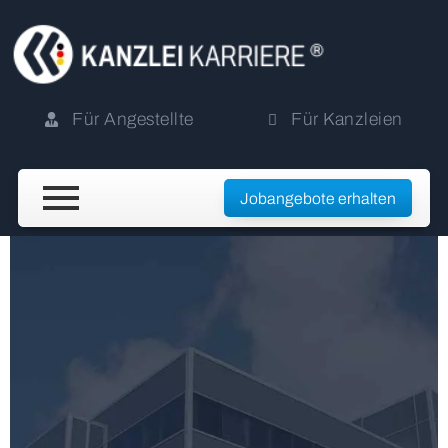
Für Angestellte
Für Kanzleien
Jobangebote erhalten