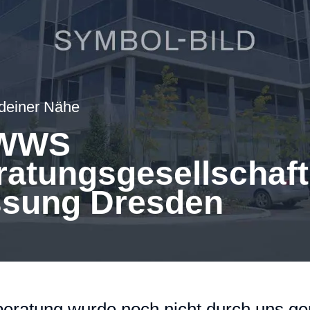
 deiner Nähe
 WWS
ratungsgesellschaf
ssung Dresden
eratung wurde noch nicht durch uns gep