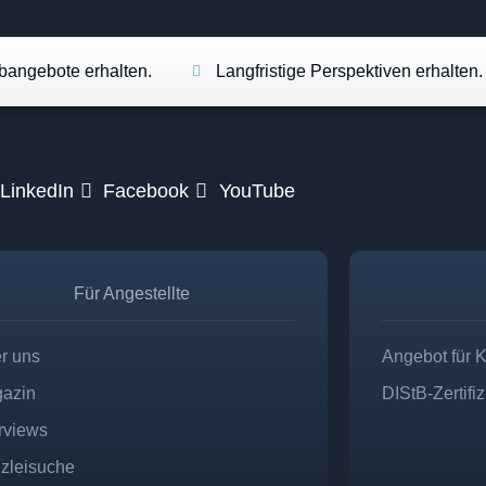
angebote erhalten.
Langfristige Perspektiven erhalten.
LinkedIn
Facebook
YouTube
Für Angestellte
r uns
Angebot für 
azin
DIStB-Zertifi
erviews
zleisuche