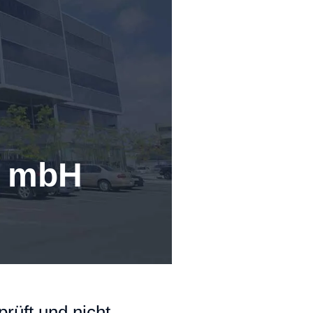
t mbH
rüft und nicht