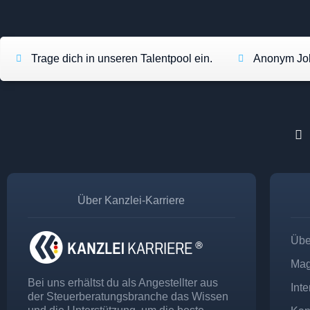
Trage dich in unseren Talentpool ein.
Anonym Job
Über Kanzlei-Karriere
Übe
Mag
Bei uns erhältst du als Angestellter aus
Int
der Steuerberatungsbranche das Wissen
und die Unterstützung, um die beste