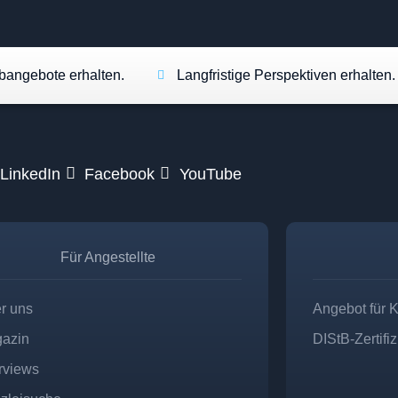
angebote erhalten.
Langfristige Perspektiven erhalten.
LinkedIn
Facebook
YouTube
Für Angestellte
r uns
Angebot für 
azin
DIStB-Zertifi
erviews