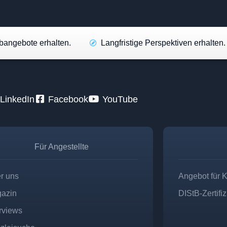
angebote erhalten.
Langfristige Perspektiven erhalten.
LinkedIn
Facebook
YouTube
Für Angestellte
r uns
Angebot für 
azin
DIStB-Zertifi
erviews