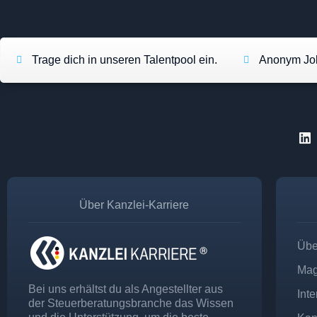
Trage dich in unseren Talentpool ein.
Anonym Job
Über Kanzlei-Karriere
Übe
Mag
Bei uns erhältst du als Angestellter aus
Int
der Steuerberatungsbranche das Wissen
und die Unterstützung, um die beste