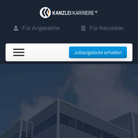
Für Angestellte
Für Kanzleien
Jobangebote erhalten