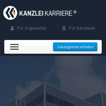
Für Angestellte
Für Kanzleien
Jobangebote erhalten