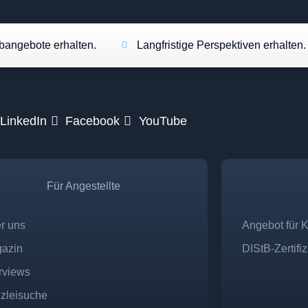
angebote erhalten.
Langfristige Perspektiven erhalten.
LinkedIn
Facebook
YouTube
Für Angestellte
r uns
Angebot für 
azin
DIStB-Zertifi
erviews
zleisuche