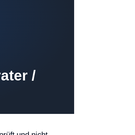
ater /
rüft und nicht