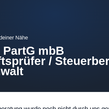
 deiner Nähe
& PartG mbB
tsprüfer / Steuerber
walt
eratung wurde noch nicht durch uns gep