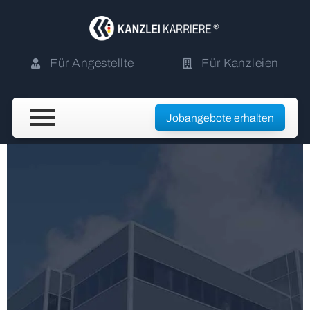
Für Angestellte
Für Kanzleien
Jobangebote erhalten