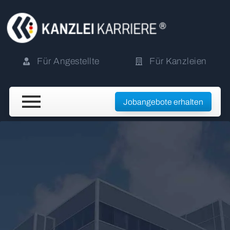
Für Angestellte
Für Kanzleien
Jobangebote erhalten