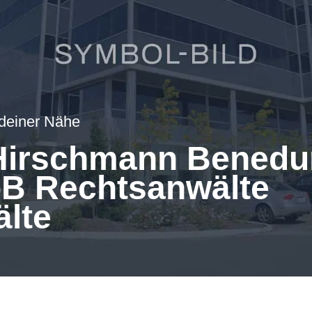
 deiner Nähe
 Hirschmann Benedu
B Rechtsanwälte
lte