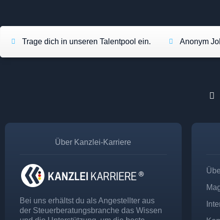
Trage dich in unseren Talentpool ein.
Anonym Job
Über Kanzlei-Karriere
Übe
Mag
Bei uns erhältst du als Angestellter aus
Int
der Steuerberatungsbranche das Wissen
und die Unterstützung, um die beste