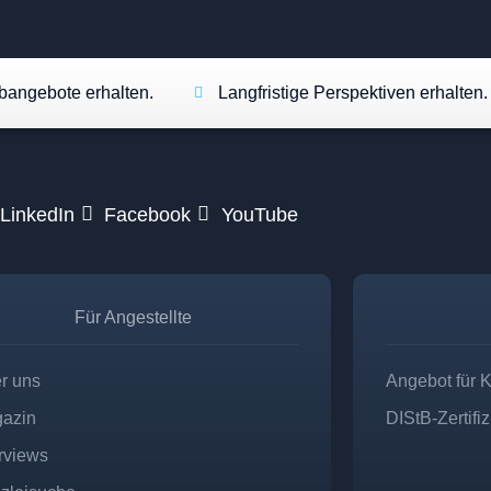
angebote erhalten.
Langfristige Perspektiven erhalten.
LinkedIn
Facebook
YouTube
Für Angestellte
r uns
Angebot für 
azin
DIStB-Zertifi
erviews