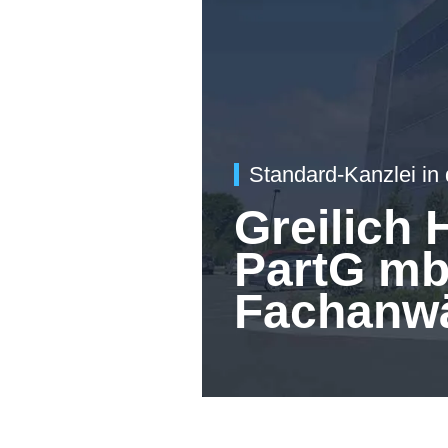
Standard-Kanzlei in
Greilich
PartG mb
Fachanwä