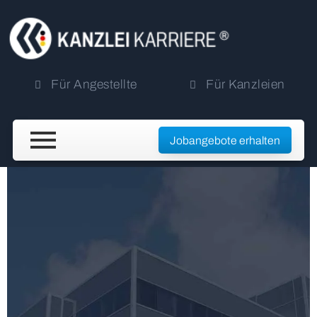
Für Angestellte
Für Kanzleien
Jobangebote erhalten