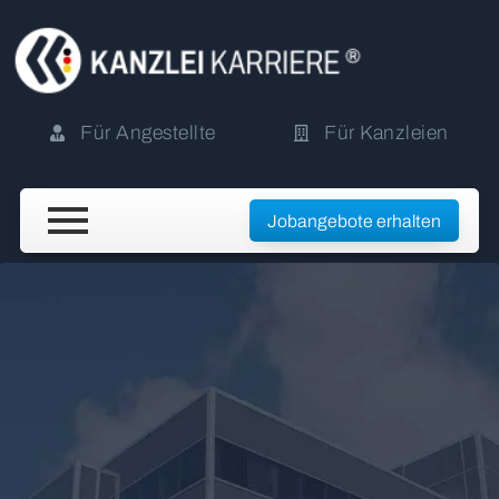
Für Angestellte
Für Kanzleien
Jobangebote erhalten