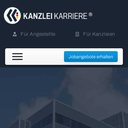
Für Angestellte
Für Kanzleien
Jobangebote erhalten