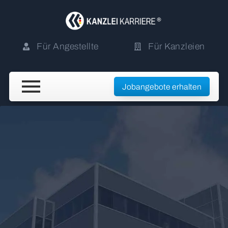
Für Angestellte
Für Kanzleien
Jobangebote erhalten