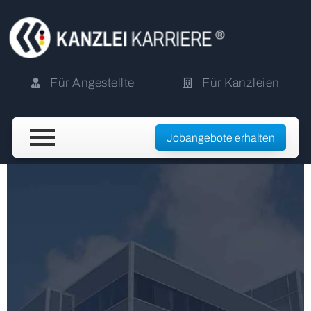
Für Angestellte
Für Kanzleien
Jobangebote erhalten