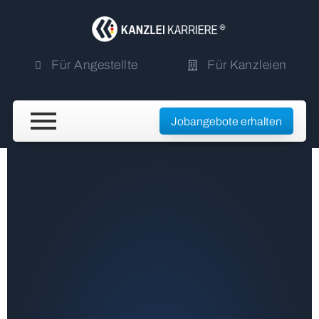
Für Angestellte
Für Kanzleien
Jobangebote erhalten