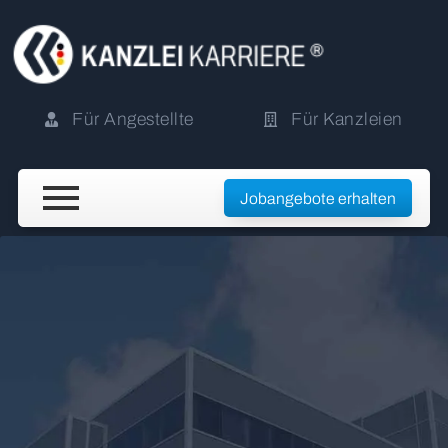
Für Angestellte
Für Kanzleien
Jobangebote erhalten