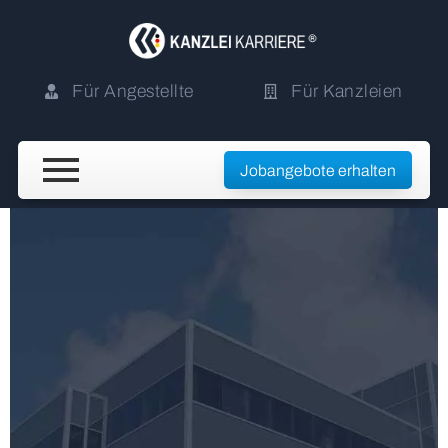
Für Angestellte
Für Kanzleien
Jobangebote erhalten