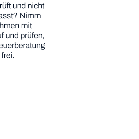
üft und nicht
r passt? Nimm
ehmen mit
f und prüfen,
teuerberatung
frei.