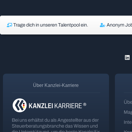
Trage dich in unseren Talentpool ein.
Anonym Job
Über Kanzlei-Karriere
Übe
Mag
Bei uns erhältst du als Angestellter aus der
Int
Steuerberatungsbranche das Wissen und
die Unterstützung, um die beste Kanzlei für