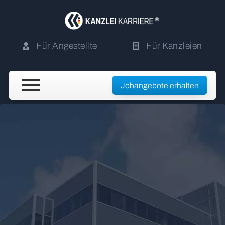
Für Angestellte
Für Kanzleien
Jobangebote erhalten