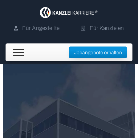
Für Angestellte
Für Kanzleien
Jobangebote erhalten