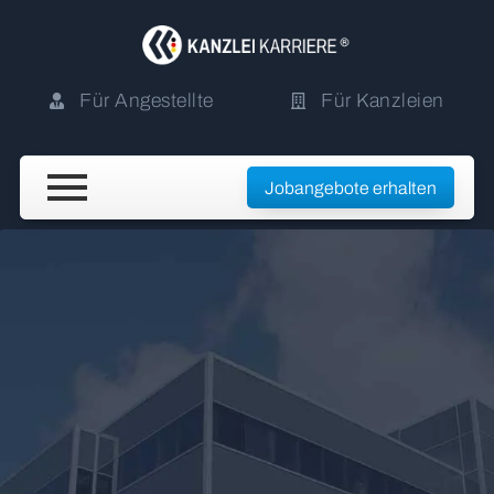
Für Angestellte
Für Kanzleien
Jobangebote erhalten