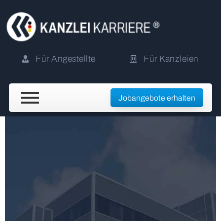
Für Angestellte
Für Kanzleien
Jobangebote erhalten