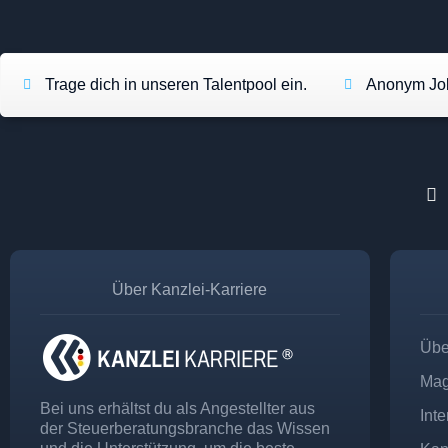
Trage dich in unseren Talentpool ein.
Anonym Job
Über Kanzlei-Karriere
Übe
Mag
Bei uns erhältst du als Angestellter aus
Int
der Steuerberatungsbranche das Wissen
und die Unterstützung, um die beste