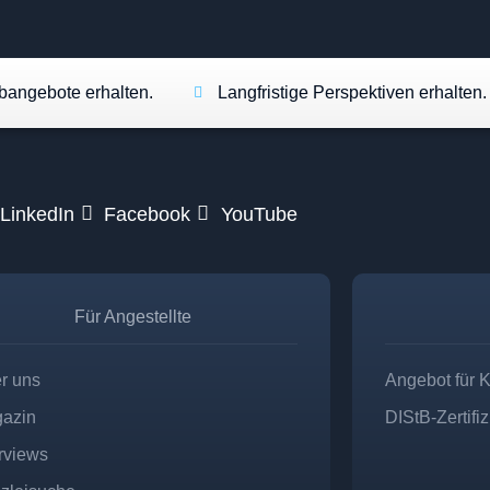
angebote erhalten.
Langfristige Perspektiven erhalten.
LinkedIn
Facebook
YouTube
Für Angestellte
r uns
Angebot für 
azin
DIStB-Zertifi
erviews