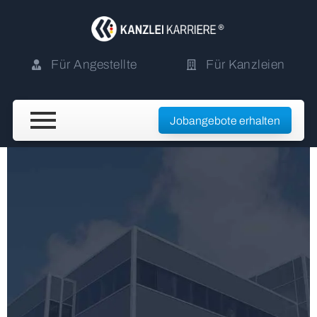
Für Angestellte
Für Kanzleien
Jobangebote erhalten