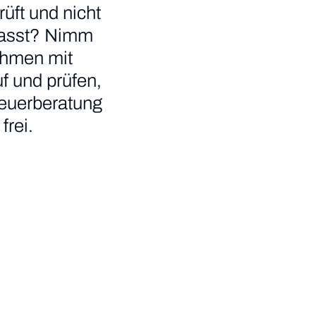
üft und nicht
r passt? Nimm
ehmen mit
f und prüfen,
teuerberatung
frei.