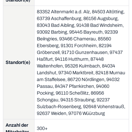
83352 Altenmarkt a.d. Alz, 84503 Altötting,
63739 Aschaffenburg, 86156 Augsburg,
83043 Bad Aibling, 91438 Bad Windsheim,
93092 Barbing, 95445 Bayreuth, 92339
Beilngries, 93466 Chamerau, 85560
Ebersberg, 91301 Forchheim, 82194
Gröbenzell, 91710 Gunzenhausen, 97437
Haßfurt, 94116 Hutthurm, 87448
Standort(e)
Waltenhofen, 95326 Kulmbach, 84034
Landshut, 97340 Marktbreit, 82418 Murnau
am Staffelsee, 86720 Nördlingen, 94032
Passau, 84347 Pfarrkirchen, 94060
Pocking, 96110 Scheßlitz, 86956
Schongau, 94315 Straubing, 92237
Sulzbach-Rosenberg, 92648 Vohenstrauß,
92637 Weiden, 97076 Wüürzburg
Anzahl der
300+
Mitarbeiter