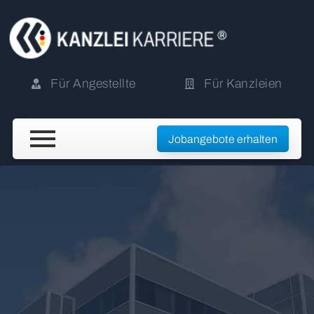
Für Angestellte
Für Kanzleien
Jobangebote erhalten