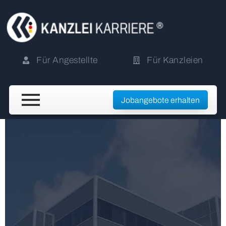
Für Angestellte
Für Kanzleien
Jobangebote erhalten