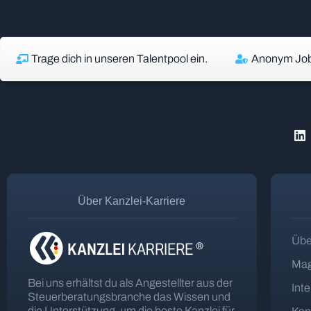
Trage dich in unseren Talentpool ein.
Anonym Job
Über Kanzlei-Karriere
Übe
Mag
Bei uns erhältst du als Angestellter aus der
Int
Steuerberatungsbranche das Wissen und
die Unterstützung, um die beste Kanzlei für