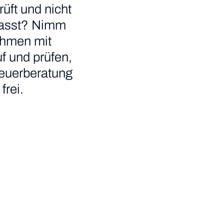
üft und nicht
r passt? Nimm
ehmen mit
f und prüfen,
teuerberatung
frei.