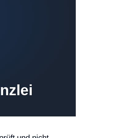
nzlei
rüft und nicht