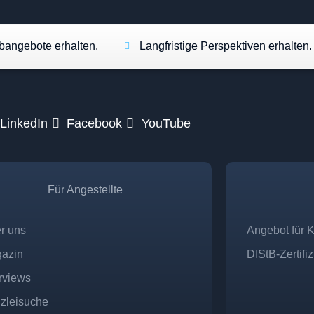
angebote erhalten.
Langfristige Perspektiven erhalten.
LinkedIn
Facebook
YouTube
Für Angestellte
r uns
Angebot für 
azin
DIStB-Zertifi
erviews
zleisuche