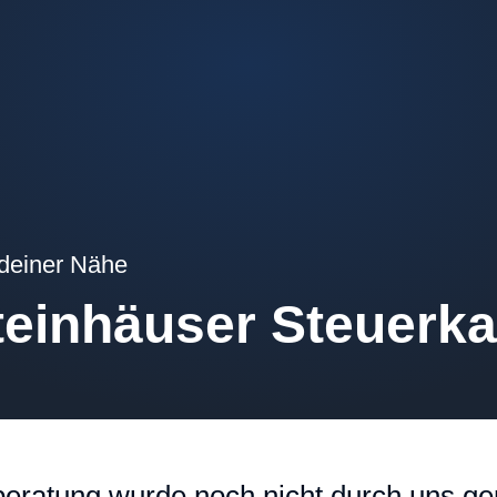
 deiner Nähe
teinhäuser Steuerka
eratung wurde noch nicht durch uns gep