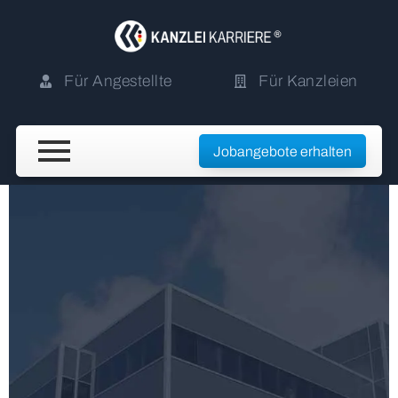
Für Angestellte
Für Kanzleien
Jobangebote erhalten